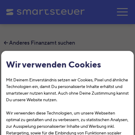
Zum Hauptinhalt springe
Anderes Finanzamt suchen
Finanzamt Memmingen-
Wir verwenden Cookies
Mindelheim
Mit Deinem Einverständnis setzen wir Cookies, Pixel und ähnliche
Auf dieser Seite findest Du alle
Technologien ein, damit Du personalisierte Inhalte erhältst und
smartsteuer nutzen kannst. Auch ohne Deine Zustimmung kannst
Informationen zum Finanzamt
Du unsere Website nutzen.
Memmingen-Mindelheim, Bahnhofstr. 16,
Wir verwenden diese Technologien, um unsere Webseiten
87719, Mindelheim mit der
optimal zu gestalten und zu verbessern, zu statistischen Analysen,
zur Ausspielung personalisierter Inhalte und Werbung inkl.
Finanzamtsnummer 9140.
Retargeting, sowie für die Einbindung von Funktionen sozialer