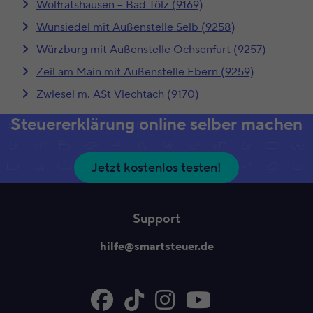
Wolfratshausen – Bad Tölz (9169)
Wunsiedel mit Außenstelle Selb (9258)
Würzburg mit Außenstelle Ochsenfurt (9257)
Zeil am Main mit Außenstelle Ebern (9259)
Zwiesel m. ASt Viechtach (9170)
Steuererklärung online selber machen
Jetzt kostenlos testen!
Support
hilfe@smartsteuer.de