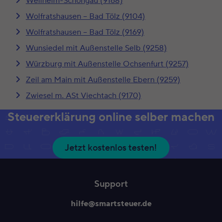
Weilheim-Schongau (9168)
Wolfratshausen – Bad Tölz (9104)
Wolfratshausen – Bad Tölz (9169)
Wunsiedel mit Außenstelle Selb (9258)
Würzburg mit Außenstelle Ochsenfurt (9257)
Zeil am Main mit Außenstelle Ebern (9259)
Zwiesel m. ASt Viechtach (9170)
Steuererklärung online selber machen
Jetzt kostenlos testen!
Support
hilfe@smartsteuer.de