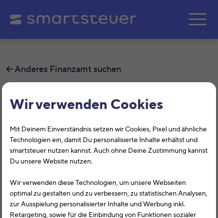
Zum Hauptinhalt springe
Anderes Finanzamt suchen
Finanzamt München Erhebung
Wir verwenden Cookies
Auf dieser Seite findest Du alle
Mit Deinem Einverständnis setzen wir Cookies, Pixel und ähnliche
Informationen zum Finanzamt München
Technologien ein, damit Du personalisierte Inhalte erhältst und
smartsteuer nutzen kannst. Auch ohne Deine Zustimmung kannst
Erhebung, Winzererstr. 47, 80797,
Du unsere Website nutzen.
München mit der Finanzamtsnummer
Wir verwenden diese Technologien, um unsere Webseiten
9189.
optimal zu gestalten und zu verbessern, zu statistischen Analysen,
zur Ausspielung personalisierter Inhalte und Werbung inkl.
Das Finanzamt München Erhebung (Bayern) hilft Dir bei
Retargeting, sowie für die Einbindung von Funktionen sozialer