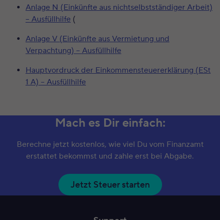
Anlage N (Einkünfte aus nichtselbstständiger Arbeit)
– Ausfüllhilfe
(
Anlage V (Einkünfte aus Vermietung und
Verpachtung) – Ausfüllhilfe
Hauptvordruck der Einkommensteuererklärung (ESt
1 A) – Ausfüllhilfe
Mach es Dir einfach:
Berechne jetzt kostenlos, wie viel Du vom Finanzamt
erstattet bekommst und zahle erst bei Abgabe.
Jetzt Steuer starten