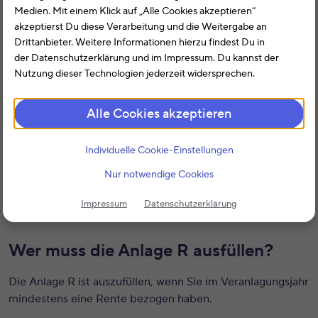
Seite 1 (Zeilen 1 bis 3) – Grundangaben
Medien. Mit einem Klick auf „Alle Cookies akzeptieren“
akzeptierst Du diese Verarbeitung und die Weitergabe an
Seite 1 (Zeilen 4 bis 13) – Leibrenten / Leistungen
Drittanbieter. Weitere Informationen hierzu findest Du in
der Datenschutzerklärung und im Impressum. Du kannst der
Seite 1 (Zeilen 14 bis 20) – Andere Leibrenten
Nutzung dieser Technologien jederzeit widersprechen.
Seite 1 (Zeile 21) – Steuerstundungsmodelle
Alle Cookies akzeptieren
Seite 2 (Zeilen 31 bis 51) – Leistungen aus
Altersvorsorgeverträgen und aus der betrieblichen
Individuelle Cookie-Einstellungen
Altersvorsorge
Nur notwendige Cookies
Seite 2 (Zeilen 52 bis 59) – Werbungskosten
Ähnliche Beiträge:
Impressum
Datenschutzerklärung
Wer muss die Anlage R ausfüllen?
Die Anlage R ist auszufüllen, wenn Sie im Veranlagungsjahr
mindestens eine Rente bezogen haben.