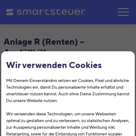
Zum Hauptinhalt springe
Anlage R (Renten) –
Ausfüllhilfe
Wir verwenden Cookies
Auf dieser Seite zeigen wir Ihnen, wie Sie die Anlage R
(Renten) richtig ausfüllen, wann Sie die Anlage R ausfüllen
Mit Deinem Einverständnis setzen wir Cookies, Pixel und ähnliche
müssen und was Sie dabei unbedingt beachten sollten.
Technologien ein, damit Du personalisierte Inhalte erhältst und
Im Folgenden wird diesen Themen Beachtung geschenkt:
smartsteuer nutzen kannst. Auch ohne Deine Zustimmung kannst
Du unsere Website nutzen.
Wer muss die Anlage R ausfüllen?
Wir verwenden diese Technologien, um unsere Webseiten
Ausfüllhilfe zur Anlage „Renten“
optimal zu gestalten und zu verbessern, zu statistischen Analysen,
zur Ausspielung personalisierter Inhalte und Werbung inkl.
Überblick der Formularinhalte der Anlage R
Retargeting, sowie für die Einbindung von Funktionen sozialer