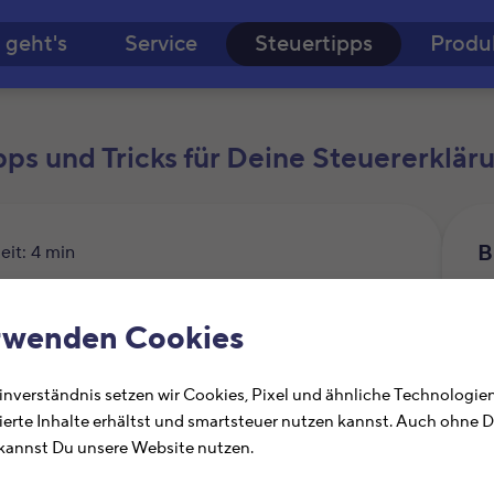
Zum Hauptinhalt springe
 geht's
Service
Steuertipps
Produ
pps und Tricks für Deine Steuererklär
B
eit: 4 min
ob? Das sollten Schüler
rwenden Cookies
n
nverständnis setzen wir Cookies, Pixel und ähnliche Technologien
ierte Inhalte erhältst und smartsteuer nutzen kannst. Auch ohne 
annst Du unsere Website nutzen.