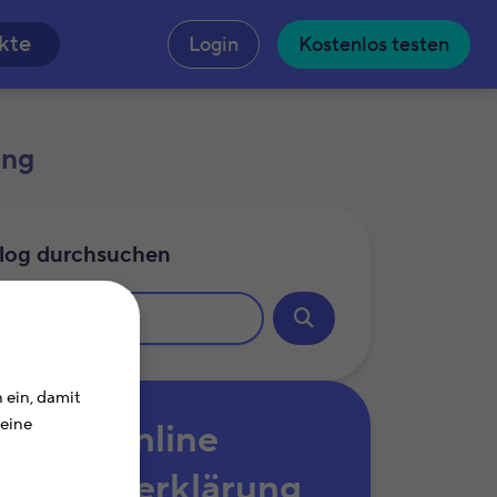
n
kte
Login
Kostenlos testen
ung
log durchsuchen
 ein, damit
Deine
Online
Steuererklärung